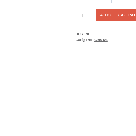
quantité
AJOUTER AU PA
de
TOP
UGS :
ND
01
Catégorie :
CRISTAL
ZEBRA