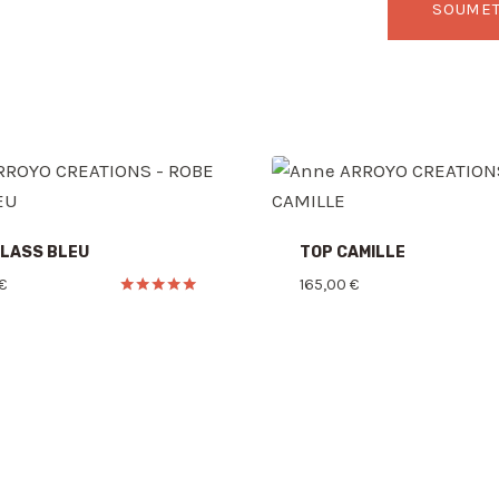
GLASS BLEU
TOP CAMILLE
€
165,00
€
Note
5.00
sur 5